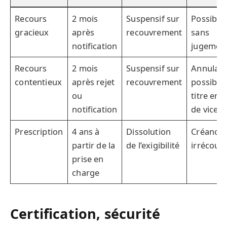
Recours
2 mois
Suspensif sur
Possible 
gracieux
après
recouvrement
sans
notification
jugemen
Recours
2 mois
Suspensif sur
Annulati
contentieux
après rejet
recouvrement
possible
ou
titre en 
notification
de vice
Prescription
4 ans à
Dissolution
Créance
partir de la
de l’exigibilité
irrécouv
prise en
charge
Certification, sécurité